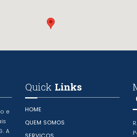
Quick
Links
HOME
to e
ais
QUEM SOMOS
R
G. A
P
SERVIÇOS